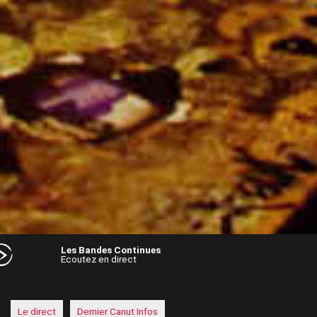
Les Bandes Continues
Ecoutez en direct
Audio
Player
Le direct
Dernier Canut Infos