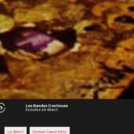
Les Bandes Continues
Ecoutez en direct
Audio
Player
Le direct
Dernier Canut Infos