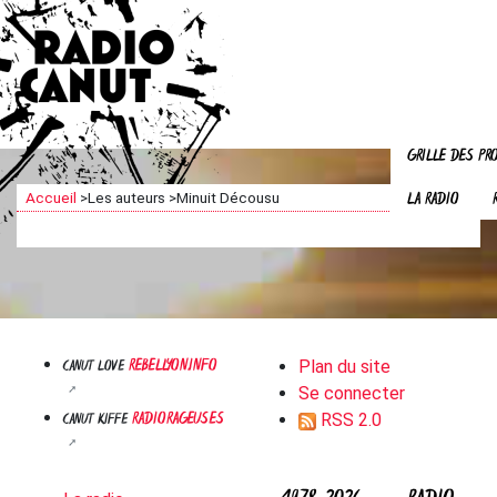
GRILLE DES P
LA RADIO
Accueil
>
Les auteurs
>
Minuit Décousu
REBELLYON.INFO
CANUT LOVE
Plan du site
Se connecter
RADIORAGEUSES
CANUT KIFFE
RSS 2.0