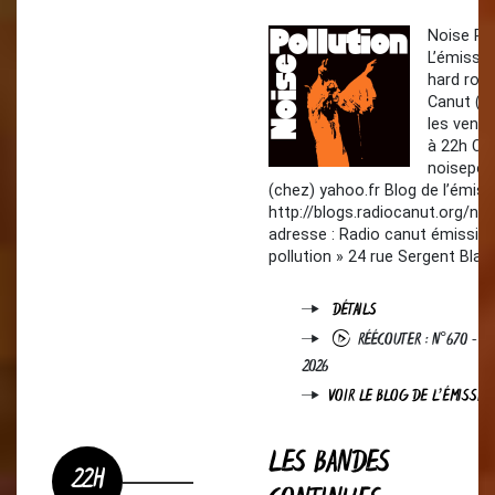
Noise Pol
L’émissio
hard rock
Canut (L
les vendr
à 22h Con
noisepol
(chez) yahoo.fr Blog de l’émiss
http://blogs.radiocanut.org/noi
adresse : Radio canut émission
pollution » 24 rue Sergent Blan
DÉTAILS
RÉÉCOUTER : N°670 – 24
2026
VOIR LE BLOG DE L'ÉMISSIO
LES BANDES
22H