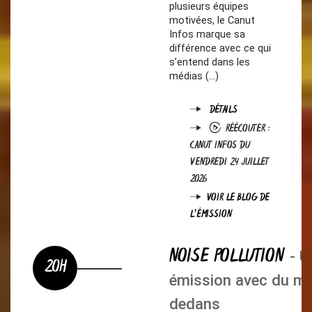
plusieurs équipes
motivées, le Canut
Infos marque sa
différence avec ce qui
s’entend dans les
médias (…)
DÉTAILS
RÉÉCOUTER :
CANUT INFOS DU
VENDREDI 24 JUILLET
2026
VOIR LE BLOG DE
L'ÉMISSION
NOISE POLLUTION
- U
20H
émission avec du me
dedans