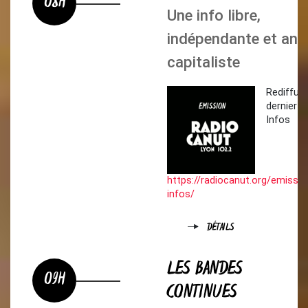
08H
Une info libre,
indépendante et anti
capitaliste
Rediffus
dernier C
Infos
https://radiocanut.org/emissi
infos/
DÉTAILS
LES BANDES
09H
CONTINUES