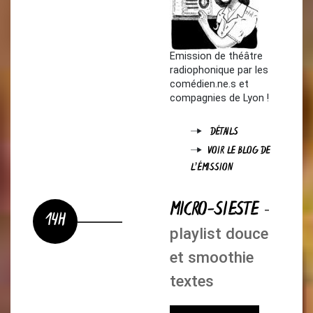
Emission de théâtre
radiophonique par les
comédien.ne.s et
compagnies de Lyon !
DÉTAILS
VOIR LE BLOG DE
L'ÉMISSION
MICRO-SIESTE
-
14H
playlist douce
et smoothie
textes