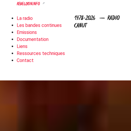
REBELLYON.INFO
1978-2026 — RADIO
La radio
CANUT
Les bandes continues
Emissions
Documentation
Liens
Ressources techniques
Contact