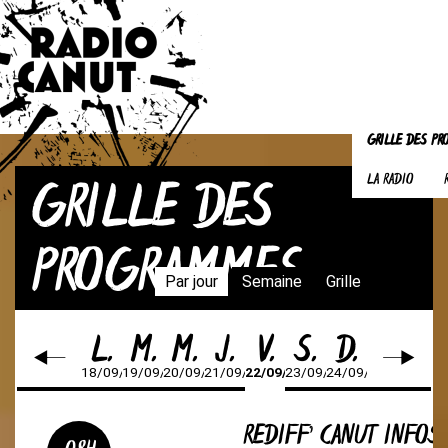
GRILLE DES P
GRILLE DES
LA RADIO
PROGRAMMES
Par jour
Semaine
Grille
L.
M.
M.
J.
V.
S.
D.
18/09/23
19/09/23
20/09/23
21/09/23
22/09/23
23/09/23
24/09/23
REDIFF’ CANUT INFOS