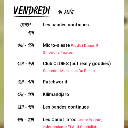
VENDREDI
14 AOÛT
09H01
-
Les bandes continues
14H
14H
-
15H
Micro-sieste
Playlist Douce Et
Smoothie Textes
15H
-
16H
Club OLDIES (but really goodies)
Sucreries Musicales Du Passé
16H
-
17H
Patchworld
17H
-
18H
Kilimandjaro
18H
-
19H
Les bandes continues
19H
-
20H
Les Canut Infos
Une Info Libre,
Indépendante Et Anti-Capitaliste