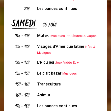
20H
Les bandes continues
SAMEDI
15 AOÛT
09H
-
10H
Muteki
Musiques Et Cultures Du Japon
10H
-
12H
Visages d’Amérique latine
Infos &
Musiques
12H
-
13H
L’R du jeu
Jeux Vidéo Et +
13H
-
15H
Le p’tit bazar
Musiques
15H
-
16H
Transculture
16H
-
17H
Asimut
17H
-
18H
Les bandes continues