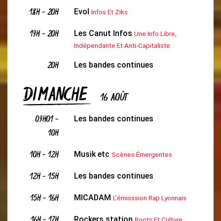
18H
-
20H
Evol
Infos Et Ziks
19H
-
20H
Les Canut Infos
Une Info Libre,
Indépendante Et Anti-Capitaliste
20H
Les bandes continues
DIMANCHE
16 AOÛT
09H01
-
Les bandes continues
10H
10H
-
12H
Musik etc
Scènes Émergentes
12H
-
15H
Les bandes continues
15H
-
16H
MICADAM
L’émisssion Rap Lyonnais
16H
-
17H
Rockers station
Roots Et Culture