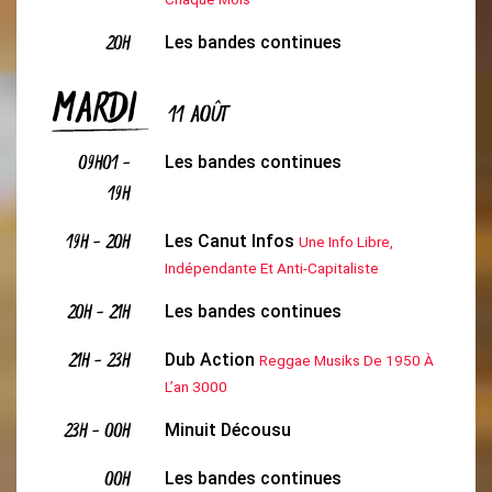
20H
Les bandes continues
MARDI
11 AOÛT
09H01
-
Les bandes continues
19H
19H
-
20H
Les Canut Infos
Une Info Libre,
Indépendante Et Anti-Capitaliste
20H
-
21H
Les bandes continues
21H
-
23H
Dub Action
Reggae Musiks De 1950 À
L’an 3000
23H
-
00H
Minuit Décousu
00H
Les bandes continues