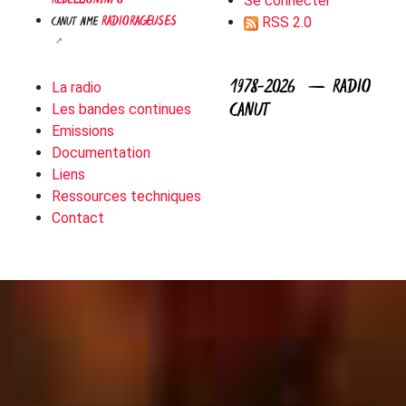
REBELLYON.INFO
Se connecter
RADIORAGEUSES
CANUT AIME
RSS 2.0
1978-2026 — RADIO
La radio
CANUT
Les bandes continues
Emissions
Documentation
Liens
Ressources techniques
Contact