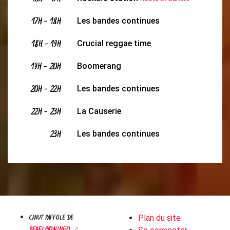
17H
-
18H
Les bandes continues
18H
-
19H
Crucial reggae time
19H
-
20H
Boomerang
20H
-
22H
Les bandes continues
22H
-
23H
La Causerie
23H
Les bandes continues
CANUT RAFFOLE DE
Plan du site