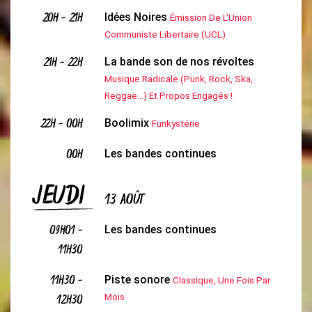
20H
-
21H
Idées Noires
Émission De L’Union
Communiste Libertaire (UCL)
21H
-
22H
La bande son de nos révoltes
Musique Radicale (Punk, Rock, Ska,
Reggae...) Et Propos Engagés !
22H
-
00H
Boolimix
Funkystérie
00H
Les bandes continues
JEUDI
13 AOÛT
09H01
-
Les bandes continues
11H30
11H30
-
Piste sonore
Classique, Une Fois Par
12H30
Mois