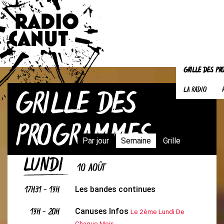
GRILLE DES P
GRILLE DES
LA RADIO
PROGRAMMES
Par jour
Semaine
Grille
LUNDI
10 AOÛT
17H31
-
19H
Les bandes continues
19H
-
20H
Canuses Infos
Le 2ème Lundi De
Chaque Mois