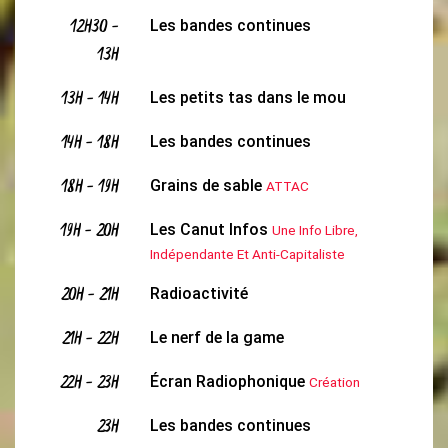
12H30
-
Les bandes continues
13H
13H
-
14H
Les petits tas dans le mou
14H
-
18H
Les bandes continues
18H
-
19H
Grains de sable
ATTAC
19H
-
20H
Les Canut Infos
Une Info Libre,
Indépendante Et Anti-Capitaliste
20H
-
21H
Radioactivité
21H
-
22H
Le nerf de la game
22H
-
23H
Écran Radiophonique
Création
23H
Les bandes continues