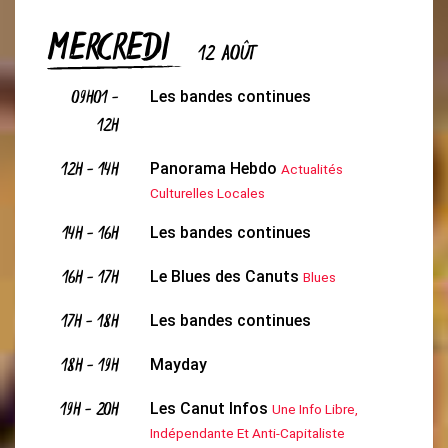
MERCREDI
12 AOÛT
09H01
-
Les bandes continues
12H
12H
-
14H
Panorama Hebdo
Actualités
Culturelles Locales
14H
-
16H
Les bandes continues
16H
-
17H
Le Blues des Canuts
Blues
17H
-
18H
Les bandes continues
18H
-
19H
Mayday
19H
-
20H
Les Canut Infos
Une Info Libre,
Indépendante Et Anti-Capitaliste