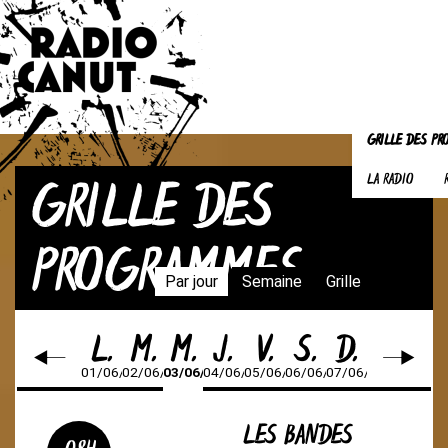
GRILLE DES P
GRILLE DES
LA RADIO
PROGRAMMES
Par jour
Semaine
Grille
L.
M.
M.
J.
V.
S.
D.
01/06/26
02/06/26
03/06/26
04/06/26
05/06/26
06/06/26
07/06/26
LES BANDES