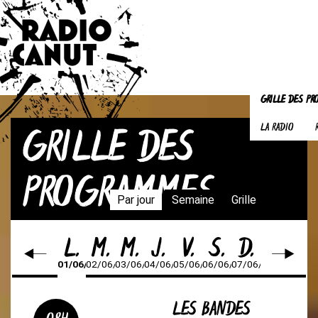
GRILLE DES P
GRILLE DES
LA RADIO
PROGRAMMES
Par jour
Semaine
Grille
L.
M.
M.
J.
V.
S.
D.
01/06/26
02/06/26
03/06/26
04/06/26
05/06/26
06/06/26
07/06/26
LES BANDES