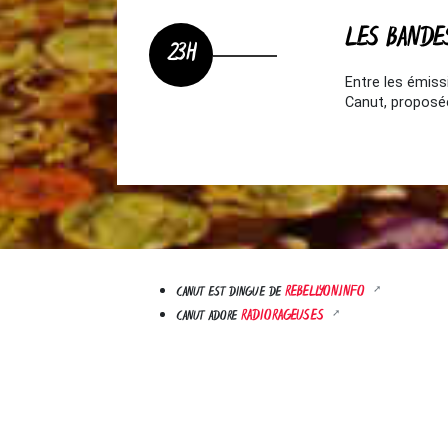
LES BANDE
23H
Entre les émis
Canut, proposée
REBELLYON.INFO
CANUT EST DINGUE DE
RADIORAGEUSES
CANUT ADORE