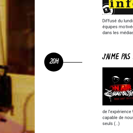
Diffusé du lund
équipes motivée
dans les médias
J’AIME PAS
20H
de l’expérience 
capable de nou
seuls (…)