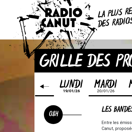
R
LA PLUS
DES RADI
GRILLE DES P
LUNDI
MARDI
19/01/26
20/01/26
LES BANDE
08H
Entre les émis
Canut, proposée