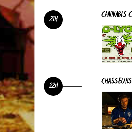
CANNABIS 
21H
CHASSEURS
22H