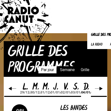
GRILLE DES P
GRILLE DES
LA RADIO
PROGRAMMES
Par jour
Semaine
Grille
L.
M.
M.
J.
V.
S.
D.
29/12/25
30/12/25
31/12/25
01/01/26
02/01/26
03/01/26
04/01/26
LES BANDES