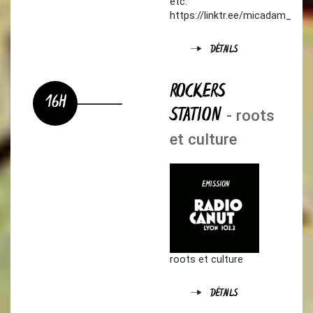
etc.
https://linktr.ee/micadam_
DÉTAILS
ROCKERS
16H
STATION
- roots
et culture
roots et culture
DÉTAILS