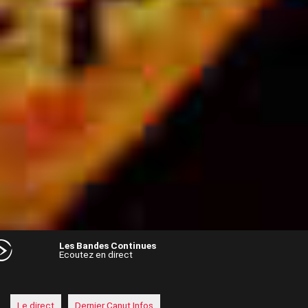
Les Bandes Continues
Ecoutez en direct
Audio
Player
Le direct
Dernier Canut Infos