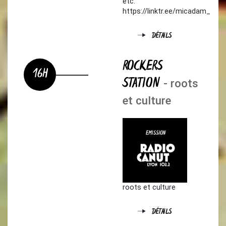
etc.
https://linktr.ee/micadam_
DÉTAILS
ROCKERS
16H
STATION
- roots
et culture
roots et culture
DÉTAILS