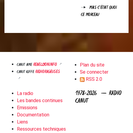
MAIS C'ÉTAIT QUOI
CE MORCEAU
REBELLYON.INFO
CANUT AIME
Plan du site
RADIORAGEUSES
CANUT KIFFE
Se connecter
RSS 2.0
1978-2026 — RADIO
La radio
CANUT
Les bandes continues
Emissions
Documentation
Liens
Ressources techniques