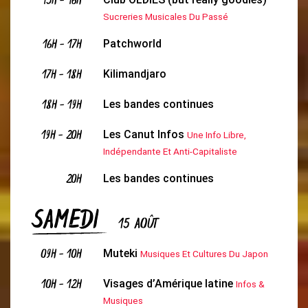
15H
-
16H
Sucreries Musicales Du Passé
16H
-
17H
Patchworld
17H
-
18H
Kilimandjaro
18H
-
19H
Les bandes continues
19H
-
20H
Les Canut Infos
Une Info Libre,
Indépendante Et Anti-Capitaliste
20H
Les bandes continues
SAMEDI
15 AOÛT
09H
-
10H
Muteki
Musiques Et Cultures Du Japon
10H
-
12H
Visages d’Amérique latine
Infos &
Musiques