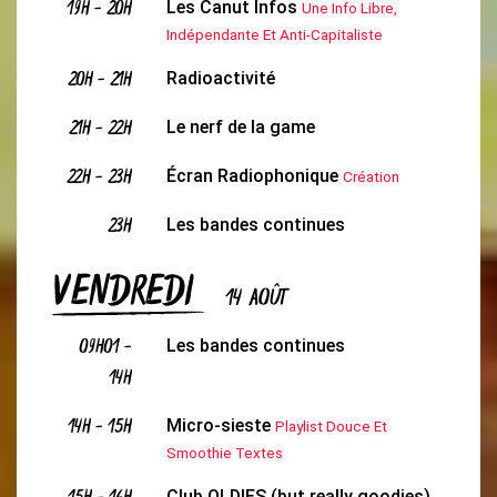
19H
-
20H
Les Canut Infos
Une Info Libre,
Indépendante Et Anti-Capitaliste
20H
-
21H
Radioactivité
21H
-
22H
Le nerf de la game
22H
-
23H
Écran Radiophonique
Création
23H
Les bandes continues
VENDREDI
14 AOÛT
09H01
-
Les bandes continues
14H
14H
-
15H
Micro-sieste
Playlist Douce Et
Smoothie Textes
Club OLDIES (but really goodies)