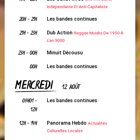
Indépendante Et Anti-Capitaliste
20H
-
21H
Les bandes continues
21H
-
23H
Dub Action
Reggae Musiks De 1950 À
L’an 3000
23H
-
00H
Minuit Décousu
00H
Les bandes continues
MERCREDI
12 AOÛT
09H01
-
Les bandes continues
12H
12H
-
14H
Panorama Hebdo
Actualités
Culturelles Locales