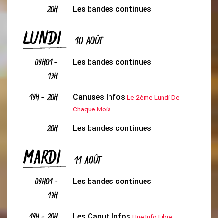
20H
Les bandes continues
LUNDI
10 AOÛT
09H01
-
Les bandes continues
19H
19H
-
20H
Canuses Infos
Le 2ème Lundi De
Chaque Mois
20H
Les bandes continues
MARDI
11 AOÛT
09H01
-
Les bandes continues
19H
19H
-
20H
Les Canut Infos
Une Info Libre,