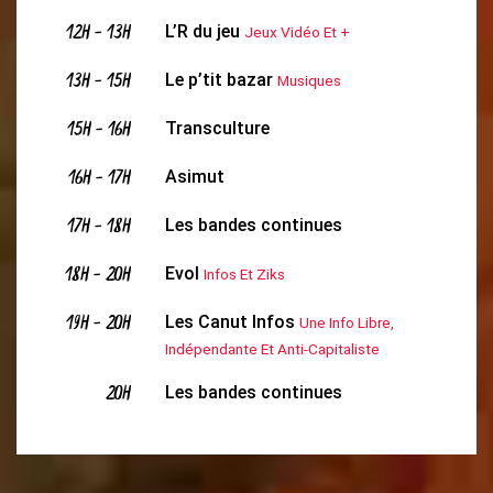
12H
-
13H
L’R du jeu
Jeux Vidéo Et +
13H
-
15H
Le p’tit bazar
Musiques
15H
-
16H
Transculture
16H
-
17H
Asimut
17H
-
18H
Les bandes continues
18H
-
20H
Evol
Infos Et Ziks
19H
-
20H
Les Canut Infos
Une Info Libre,
Indépendante Et Anti-Capitaliste
20H
Les bandes continues