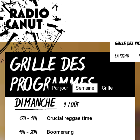
GRILLE DES P
GRILLE DES
LA RADIO
PROGRAMMES
Par jour
Semaine
Grille
DIMANCHE
9 AOÛT
17H
-
19H
Crucial reggae time
19H
-
20H
Boomerang