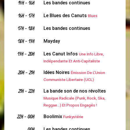
14H
-
16H
Les bandes continues
16H
-
17H
Le Blues des Canuts
Blues
17H
-
18H
Les bandes continues
18H
-
19H
Mayday
19H
-
20H
Les Canut Infos
Une Info Libre,
Indépendante Et Anti-Capitaliste
20H
-
21H
Idées Noires
Émission De L’Union
Communiste Libertaire (UCL)
21H
-
22H
La bande son de nos révoltes
Musique Radicale (Punk, Rock, Ska,
Reggae...) Et Propos Engagés !
22H
-
00H
Boolimix
Funkystérie
Les bandes continues