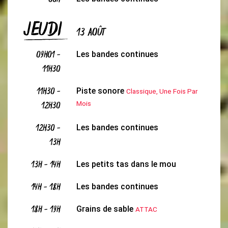
00H
JEUDI
13 AOÛT
09H01
-
Les bandes continues
11H30
11H30
-
Piste sonore
Classique, Une Fois Par
12H30
Mois
12H30
-
Les bandes continues
13H
13H
-
14H
Les petits tas dans le mou
14H
-
18H
Les bandes continues
18H
-
19H
Grains de sable
ATTAC