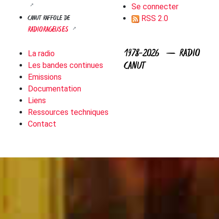
Se connecter
CANUT RAFFOLE DE
RSS 2.0
RADIORAGEUSES
1978-2026 — RADIO
La radio
CANUT
Les bandes continues
Emissions
Documentation
Liens
Ressources techniques
Contact