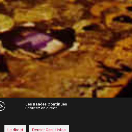
Les Bandes Continues
Ecoutez en direct
Audio
Player
Le direct
Dernier Canut Infos